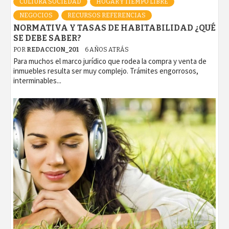
CULTURA SOCIEDAD
HOGAR Y TIEMPO LIBRE
NEGOCIOS
RECURSOS REFERENCIAS
NORMATIVA Y TASAS DE HABITABILIDAD ¿QUÉ
SE DEBE SABER?
POR
REDACCION_201
6 AÑOS ATRÁS
Para muchos el marco jurídico que rodea la compra y venta de
inmuebles resulta ser muy complejo. Trámites engorrosos,
interminables...