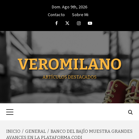
Saltar
Dom. Ago 9th, 2026
al
Contacto
Sobre Mi
contenido
Facebook
Twitter
Instagram
Youtube
VEROMILANO
ARTÍCULOS DESTACADOS
Menú
principal
INICIO
GENERAL
BANCO DEL BAJÍO MUESTRA GRANDES
AVANCES EN LA PLATAFORMA CODI