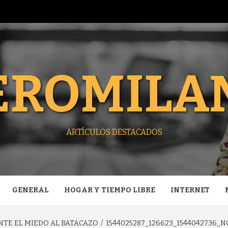
EROMILA
ARTÍCULOS DESTACADOS
GENERAL
HOGAR Y TIEMPO LIBRE
INTERNET
NTE EL MIEDO AL BATACAZO
1544025287_126623_1544042736