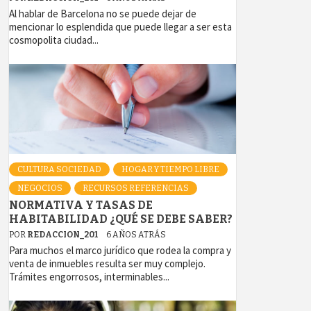
Al hablar de Barcelona no se puede dejar de
mencionar lo esplendida que puede llegar a ser esta
cosmopolita ciudad...
CULTURA SOCIEDAD
HOGAR Y TIEMPO LIBRE
NEGOCIOS
RECURSOS REFERENCIAS
NORMATIVA Y TASAS DE
HABITABILIDAD ¿QUÉ SE DEBE SABER?
POR
REDACCION_201
6 AÑOS ATRÁS
Para muchos el marco jurídico que rodea la compra y
venta de inmuebles resulta ser muy complejo.
Trámites engorrosos, interminables...