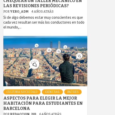
CHEQUEAR UN TALLER MECÁNICO EN
LAS REVISIONES PERIÓDICAS?
POR
VERO_ADM
4 AÑOS ATRÁS
Si de algo debemos estar muy conscientes es que
cada vez resultan ser más los conductores en todo
el mundo,...
CULTURA SOCIEDAD
GENERAL
PAÍSES
ASPECTOS PARA ELEGIR LA MEJOR
HABITACIÓN PARA ESTUDIANTES EN
BARCELONA
POR
REDACCION_201
6 AÑOS ATRÁS