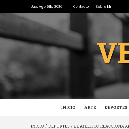
Saltar
Jue. Ago 6th, 2026
Contacto
Sobre Mi
al
contenido
V
INICIO
ARTE
DEPORTES
INICIO
DEPORTES
EL ATLÉTICO REACCIONA A