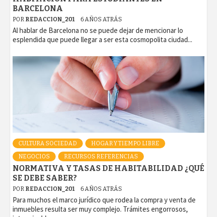
BARCELONA
POR
REDACCION_201
6 AÑOS ATRÁS
Al hablar de Barcelona no se puede dejar de mencionar lo
esplendida que puede llegar a ser esta cosmopolita ciudad...
CULTURA SOCIEDAD
HOGAR Y TIEMPO LIBRE
NEGOCIOS
RECURSOS REFERENCIAS
NORMATIVA Y TASAS DE HABITABILIDAD ¿QUÉ
SE DEBE SABER?
POR
REDACCION_201
6 AÑOS ATRÁS
Para muchos el marco jurídico que rodea la compra y venta de
inmuebles resulta ser muy complejo. Trámites engorrosos,