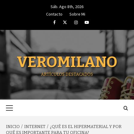
Saltar
Sáb. Ago 8th, 2026
al
Contacto
Sobre Mi
contenido
Facebook
Twitter
Instagram
Youtube
VEROMILANO
ARTÍCULOS DESTACADOS
Menú
principal
INICIO
INTERNET
¿QUÉ ES EL HIPERMATERIAL Y POR
QUÉ ES IMPORTANTE PARA TU OFICINA?