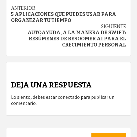
Navegación
ANTERIOR
5 APLICACIONES QUE PUEDES USAR PARA
de
ORGANIZAR TU TIEMPO
SIGUIENTE
entradas
AUTOAYUDA, A LA MANERA DE SWIFT:
RESÚMENES DE RESOOMER AI PARA EL
CRECIMIENTO PERSONAL
DEJA UNA RESPUESTA
Lo siento, debes estar
conectado
para publicar un
comentario.
Buscar: